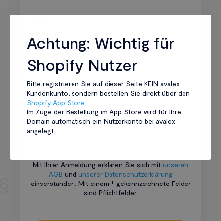
E-Mail
Achtung: Wichtig für
Shopify Nutzer
Passwort
Bitte registrieren Sie auf dieser Seite KEIN avalex
Kundenkunto, sondern bestellen Sie direkt über den
Shopify App Store
.
Im Zuge der Bestellung im App Store wird für Ihre
Passwort nochmals eingeben
Domain automatisch ein Nutzerkonto bei avalex
angelegt.
Mit Ihrer Anmeldung erklären Sie sich mit
unseren
AGB
und
unserer Datenschutzerklärung
einverstanden. Mit einem * gekennzeichnete Felder
sind Pflichtfelder.